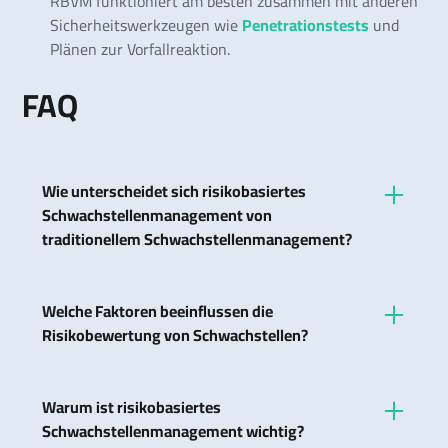
RBVM funktioniert am besten zusammen mit anderen
Sicherheitswerkzeugen wie
Penetrationstests
und
Plänen zur Vorfallreaktion.
FAQ
Wie unterscheidet sich risikobasiertes
Schwachstellenmanagement von
traditionellem Schwachstellenmanagement?
Es konzentriert sich auf das Risiko und die
Auswirkungen der Schwachstellen, nicht nur auf
Welche Faktoren beeinflussen die
deren Vorhandensein.
Risikobewertung von Schwachstellen?
Faktoren können die Wahrscheinlichkeit eines
Angriffs, die Schwere der möglichen
Warum ist risikobasiertes
Auswirkungen und die aktuelle
Schwachstellenmanagement wichtig?
Bedrohungslandschaft umfassen.