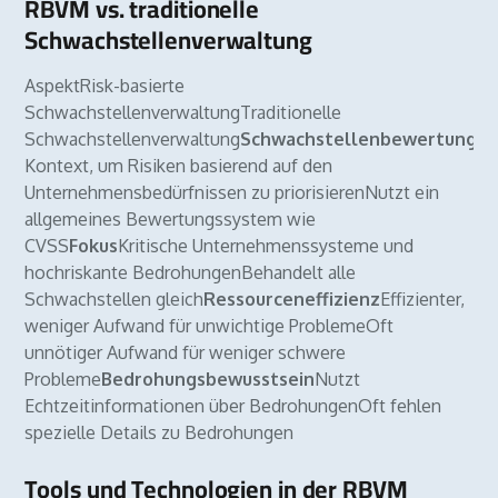
RBVM vs. traditionelle
Schwachstellenverwaltung
AspektRisk-basierte
SchwachstellenverwaltungTraditionelle
Schwachstellenverwaltung
Schwachstellenbewertung
Nu
Kontext, um Risiken basierend auf den
Unternehmensbedürfnissen zu priorisierenNutzt ein
allgemeines Bewertungssystem wie
CVSS
Fokus
Kritische Unternehmenssysteme und
hochriskante BedrohungenBehandelt alle
Schwachstellen gleich
Ressourceneffizienz
Effizienter,
weniger Aufwand für unwichtige ProblemeOft
unnötiger Aufwand für weniger schwere
Probleme
Bedrohungsbewusstsein
Nutzt
Echtzeitinformationen über BedrohungenOft fehlen
spezielle Details zu Bedrohungen
Tools und Technologien in der RBVM