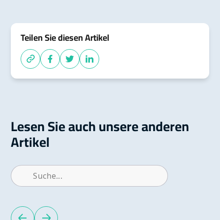
Es ermöglicht Organisationen, ihre
Sicherheitsressourcen effizienter zu nutzen und
sich auf die bedeutendsten Bedrohungen zu
Teilen Sie diesen Artikel
konzentrieren.
Lesen Sie auch unsere anderen
Artikel