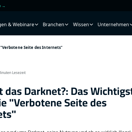
en →
gen & Webinare
Branchen
Wissen
Unternehmen
 "Verbotene Seite des Internets"
inuten Lesezeit
t das Darknet?: Das Wichtigs
ie "Verbotene Seite des
ets"