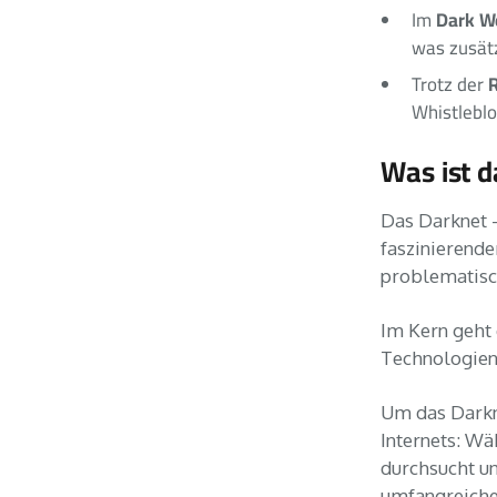
Dark W
Im
was zusätz
R
Trotz der
Whistleblo
Was ist 
Das Darknet -
faszinierender
problematisc
Im Kern geht 
Technologien
Um das Darkne
Internets: W
durchsucht un
umfangreich