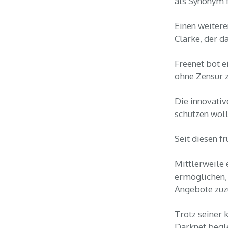
als Synonym f
Einen weitere
Clarke, der da
Freenet bot e
ohne Zensur 
Die innovativ
schützen woll
Seit diesen f
Mittlerweile 
ermöglichen, 
Angebote zuz
Trotz seiner 
Darknet beglei