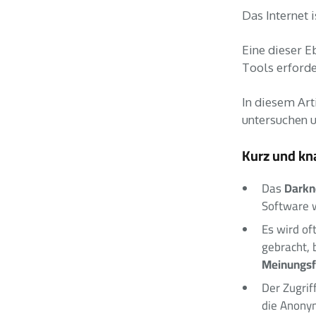
Das Internet 
Eine dieser E
Tools erforde
In diesem Art
untersuchen u
Kurz und kn
Darkn
Das
Software 
Es wird of
gebracht, 
Meinungsf
Der Zugrif
die Anonym