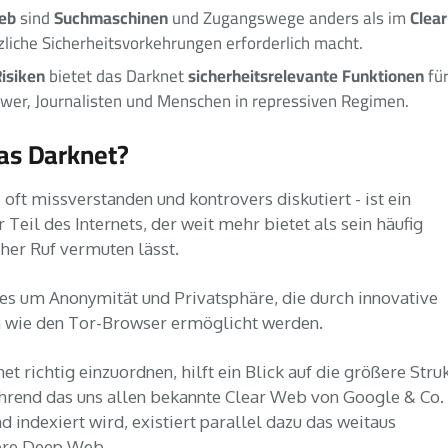
eb
Suchmaschinen
Clea
sind
und Zugangswege anders als im
liche Sicherheitsvorkehrungen erforderlich macht.
isiken
sicherheitsrelevante Funktionen
bietet das Darknet
fü
wer, Journalisten und Menschen in repressiven Regimen.
das Darknet?
 oft missverstanden und kontrovers diskutiert - ist ein
 Teil des Internets, der weit mehr bietet als sein häufig
her Ruf vermuten lässt.
es um Anonymität und Privatsphäre, die durch innovative
 wie den Tor-Browser ermöglicht werden.
t richtig einzuordnen, hilft ein Blick auf die größere Stru
ährend das uns allen bekannte Clear Web von Google & Co.
d indexiert wird, existiert parallel dazu das weitaus
ere Deep Web.