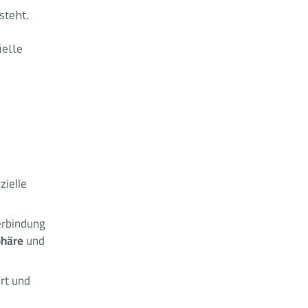
steht.
ielle
zielle
erbindung
phäre
und
rt und