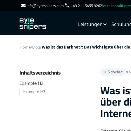
info@bytesnipers.com
+49 211 5455 9262
Jetzt kontaktier
Leistungen
Schulun
Home
/
Blog
/
Was ist das Darknet?: Das Wichtigste über die
Inhaltsverzeichnis
9
M
IT Sicherheit
Example H2
Was is
Example H3
über d
Intern