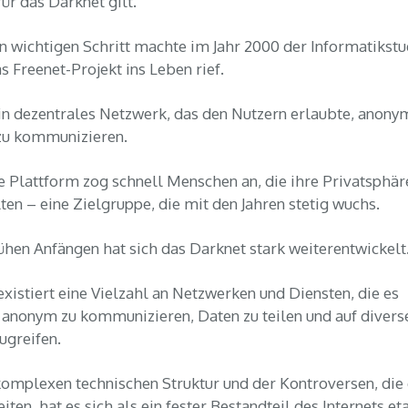
ür das Darknet gilt.
n wichtigen Schritt machte im Jahr 2000 der Informatikstu
s Freenet-Projekt ins Leben rief.
in dezentrales Netzwerk, das den Nutzern erlaubte, anony
zu kommunizieren.
e Plattform zog schnell Menschen an, die ihre Privatsphär
ten – eine Zielgruppe, die mit den Jahren stetig wuchs.
rühen Anfängen hat sich das Darknet stark weiterentwickelt
existiert eine Vielzahl an Netzwerken und Diensten, die es
anonym zu kommunizieren, Daten zu teilen und auf divers
ugreifen.
komplexen technischen Struktur und der Kontroversen, die
ten, hat es sich als ein fester Bestandteil des Internets eta