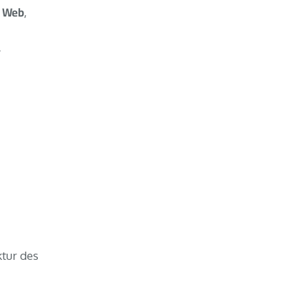
r Web
,
r
ktur des