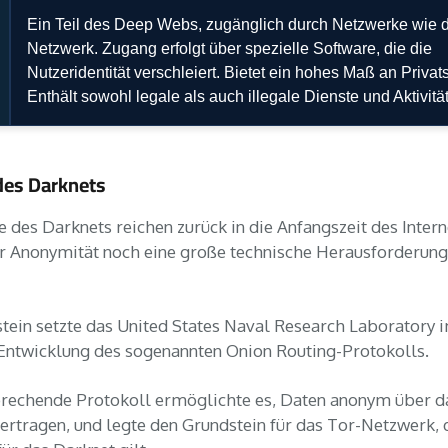
Ein Teil des Deep Webs, zugänglich durch Netzwerke wie d
Netzwerk. Zugang erfolgt über spezielle Software, die die
Nutzeridentität verschleiert. Bietet ein hohes Maß an Privat
Enthält sowohl legale als auch illegale Dienste und Aktivitä
des Darknets
 des Darknets reichen zurück in die Anfangszeit des Interne
er Anonymität noch eine große technische Herausforderun
tein setzte das United States Naval Research Laboratory i
 Entwicklung des sogenannten Onion Routing-Protokolls.
rechende Protokoll ermöglichte es, Daten anonym über d
bertragen, und legte den Grundstein für das Tor-Netzwerk, 