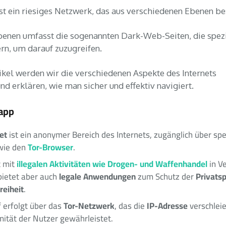
ist ein riesiges Netzwerk, das aus verschiedenen Ebenen be
benen umfasst die sogenannten Dark-Web-Seiten, die spez
rn, um darauf zuzugreifen.
ikel werden wir die verschiedenen Aspekte des Internets
nd erklären, wie man sicher und effektiv navigiert.
app
et
ist ein anonymer Bereich des Internets, zugänglich über spe
Tor-Browser
wie den
.
illegalen Aktivitäten
wie Drogen- und Waffenhandel
t mit
in V
legale Anwendungen
Privats
bietet aber auch
zum Schutz der
reiheit
.
Tor-Netzwerk
IP-Adresse
f erfolgt über das
, das die
verschleie
ität der Nutzer gewährleistet.