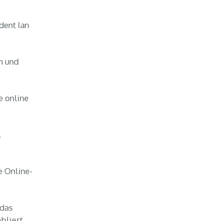
dent Ian
m und
e online
.
e Online-
 das
bliert.