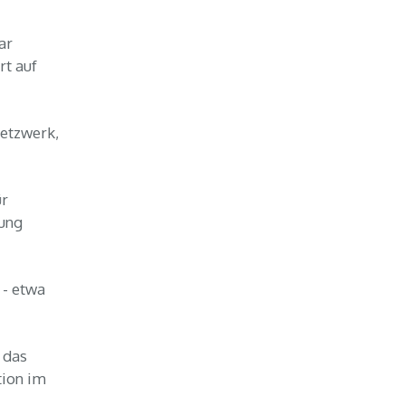
ar
rt auf
Netzwerk,
ür
gung
 - etwa
 das
tion im