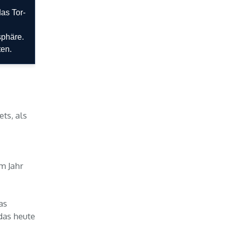
as Tor-
sphäre.
ten.
ts, als
g
m Jahr
as
das heute