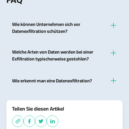
Wie können Unternehmen sich vor
Datenexfiltration schützen?
Durch die Implementierung starker
Sicherheitsprotokolle, regelmäßige Überwachung
Welche Arten von Daten werden bei einer
des Netzwerkverkehrs und Schulung der
Exfiltration typischerweise gestohlen?
Mitarbeiter.
Oft handelt es sich um sensible Informationen
wie Finanzdaten, Kundendaten oder geistiges
Wie erkennt man eine Datenexfiltration?
Eigentum.
Anzeichen können ungewöhnlicher Datenverkehr,
verdächtige Zugriffe auf sensible Bereiche und
unerklärliche Dateibewegungen sein.
Teilen Sie diesen Artikel