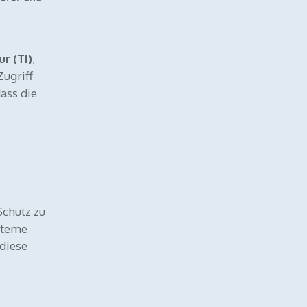
r (TI)
,
Zugriff
dass die
Schutz zu
steme
 diese