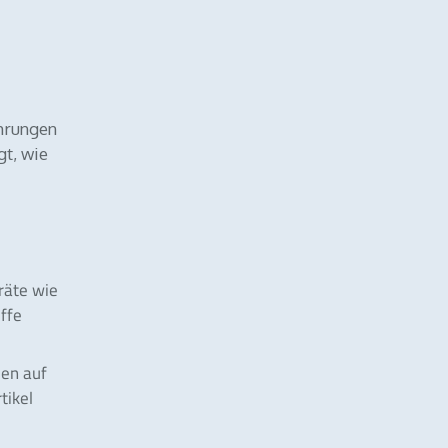
ehrungen
gt, wie
räte wie
ffe
len auf
tikel