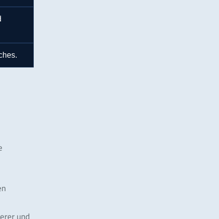
d
aches.
e
en
herer und