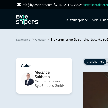
info@bytesnipers.com
+49 211 5455 9262
Jetzt kontaktier
Leistungen
Schulun
Startseite
Glossar
Elektronische Gesundheitskarte (e
IT-Sicherheit
Autor
Alexander
Subbotin
Geschäftsführer
ByteSnipers GmbH