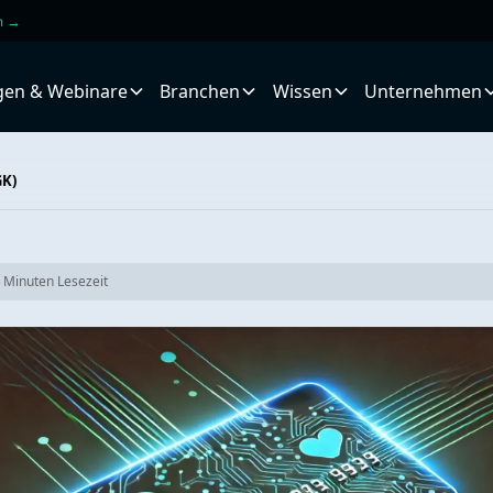
en →
gen & Webinare
Branchen
Wissen
Unternehmen
GK)
5
Minuten Lesezeit