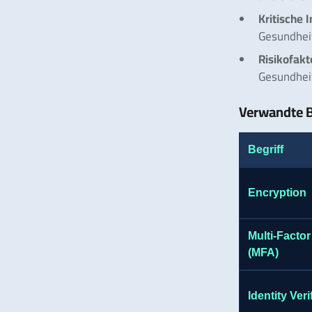
Kritische 
Gesundheit
Risikofakt
Gesundhei
Verwandte B
Begriff
Encryption
Multi-Factor
(MFA)
Identity Veri