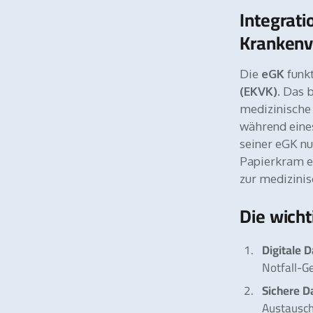
Integrati
Krankenv
Die
eGK
funkt
(EKVK)
. Das 
medizinische
während eines
seiner eGK nu
Papierkram er
zur medizinis
Die wich
Digitale 
Notfall-G
Sichere D
Austausch