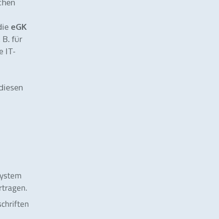
schen
die
eGK
 B. für
e IT-
 diesen
system
rtragen.
schriften