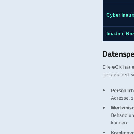
Cyber Insur
Incident Re
Datenspe
Die
eGK
hat e
gespeichert 
Persönlic
Adresse, s
Medizinis
Behandlung
können.
Krankenve