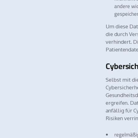
andere wic
gespeicher
Um diese Date
die durch Ver
verhindert. D
Patientendat
Cybersich
Selbst mit d
Cybersicherhe
Gesundheitsdi
ergreifen. D
anfällig für 
Risiken verri
regelmäß