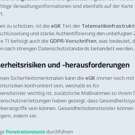
htige Verwaltungsinformationen sind ebenfalls auf der Karte
t.
n zu schützen, ist die
eGK
Teil der
Telematikinfrastruktu
schlüsselung und starke Authentifizierung den unbefugten 
ie TI befolgt auch die
GDPR-Vorschriften
, was bedeutet, 
en nach strengen Datenschutzstandards behandelt werden.
erheitsrisiken und -herausforderungen
iesen Sicherheitsmerkmalen kann die
eGK
immer noch mit
itsrisiken konfrontiert sein, weshalb es für
enstleister wichtig ist, zusätzliche Maßnahmen zu ihrem 
atenschutzverletzungen haben gezeigt, dass Gesundheitssy
Cyberangriffe sein können. Gesundheitsdienstleister können
ngern, indem sie:
Penetrationstests
ige
durchführen