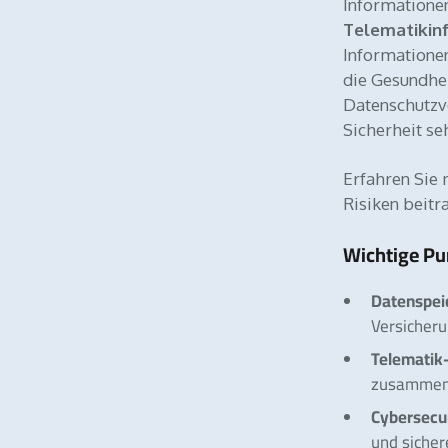
Informationen
Telematikinf
Informatione
die Gesundhei
Datenschutzve
Sicherheit se
Erfahren Sie
Risiken beitr
Wichtige Pu
Datenspei
Versicheru
Telematik-
zusammen,
Cybersec
und siche