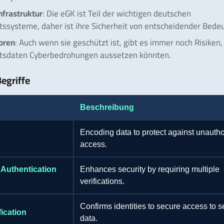
Infrastruktur
: Die eGK ist Teil der wichtigen deutschen
ssysteme, daher ist ihre Sicherheit von entscheidender Bede
oren
: Auch wenn sie geschützt ist, gibt es immer noch Risiken,
tsdaten Cyberbedrohungen aussetzen könnten.
egriffe
Beschreibung
Encoding data to protect against unauth
access.
 Authentication
Enhances security by requiring multiple
verifications.
Confirms identities to secure access to s
fication
data.