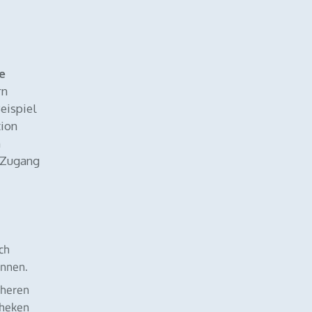
e
rn
eispiel
tion
n
n Zugang
ch
önnen.
cheren
theken