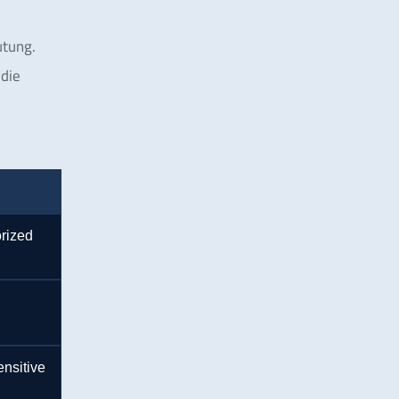
utung.
 die
orized
ensitive