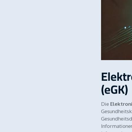
Elekt
(eGK)
Die
Elektron
Gesundheitska
Gesundheitsdi
Informationen