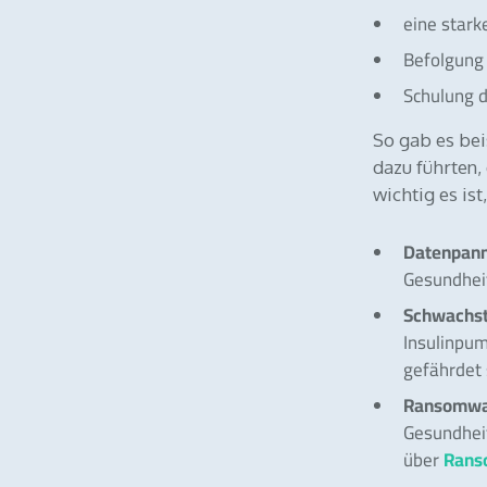
eine star
Befolgung
Schulung d
So gab es bei
dazu führten,
wichtig es is
Datenpan
Gesundhei
Schwachst
Insulinpu
gefährdet 
Ransomwa
Gesundheit
Rans
über